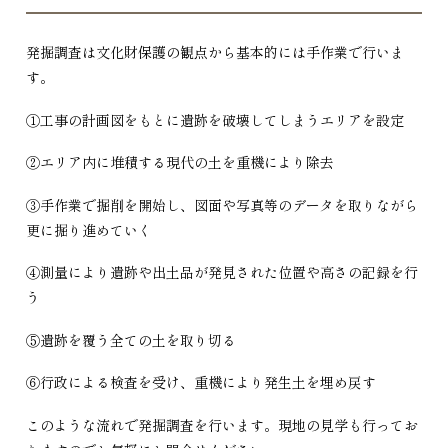
発掘調査は文化財保護の観点から基本的には手作業で行いま
す。
①工事の計画図をもとに遺跡を破壊してしまうエリアを設定
②エリア内に堆積する現代の土を重機により除去
③手作業で掘削を開始し、図面や写真等のデータを取りながら
更に掘り進めていく
④測量により遺跡や出土品が発見された位置や高さの記録を行
う
⑤遺跡を覆う全ての土を取り切る
⑥行政による検査を受け、重機により発生土を埋め戻す
このような流れで発掘調査を行います。現地の見学も行ってお